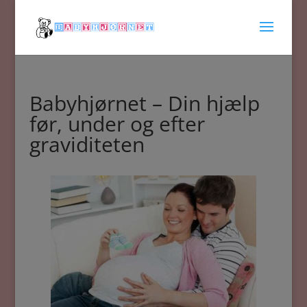
Babyhjørnet – Din hjælp
før, under og efter
graviditeten